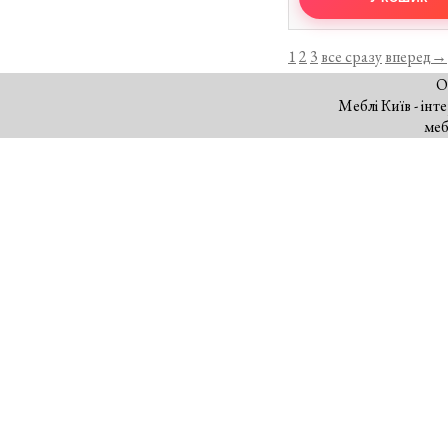
1
2
3
все сразу
вперед→
О
Меблі Київ - інт
меб