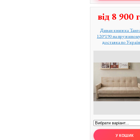
від
8 900
г
Диван книжка Танг
120*190 на пружиному
доставка по Україн