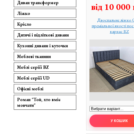
Диван трансформер
від
10 000
Ліжко
Двоспальне ліжко 
Крісло
преміальної якості по
каркас BZ
Дитячі і підліткові дивани
Кухонні дивани і куточки
Меблеві тканини
Меблі серіїї BZ
Меблі серіїї UD
Офісні меблі
Роман "Той, хто вміє
мовчати"