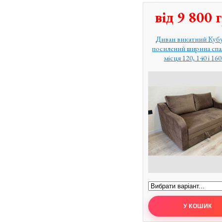
від
9 800
г
Диван викатний Куб
посилений ширина сп
місця 120, 140 і 16