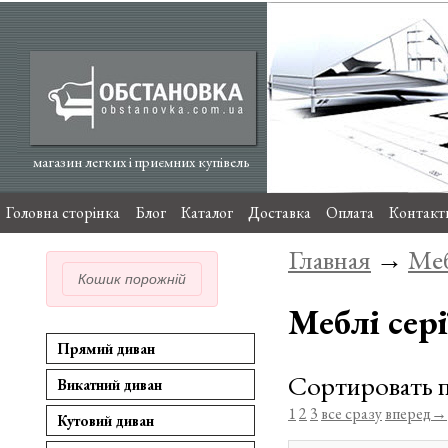
магазин легких і приємних купівель
Головна сторінка
Блог
Каталог
Доставка
Оплата
Контакт
Главная
→
Меб
Кошик порожній
Меблі сері
Прямий диван
Сортировать 
Викатний диван
1
2
3
все сразу
вперед→
Кутовий диван