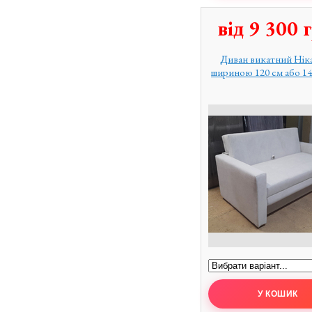
від
9 300
г
Диван викатний Ніка
шириною 120 см або 14