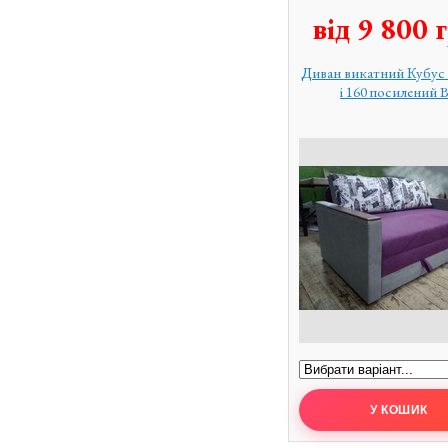
від
9 800
г
Диван викатний Кубус 
і 160 посилений 