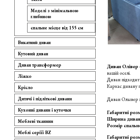
Моделі з мінімальною
глибиною
спальне місце від 155 см
Викатний диван
Кутовий диван
Диван трансформер
Диван Олівер
вашій оселі.
Ліжко
Диван підходить
Каркас дивану 
Крісло
Дитячі і підліткові дивани
Диван Олывер 
Кухонні дивани і куточки
Габаритні роз
Ширина дивану
Меблеві тканини
Розмір спальн
Меблі серіїї BZ
Габаритні роз