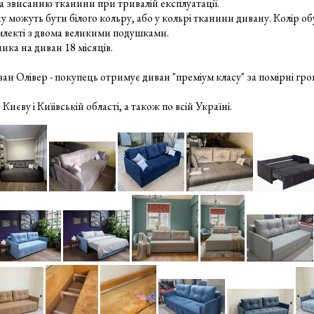
а звисанню тканини при тривалій експлуатації.
у можуть бути білого кольру, або у кольрі тканини дивану. Колір о
млекті з двома великими подушками.
ика на диван 18 місяців.
 Олівер - покупець отримує диван "преміум класу" за помірні гро
иєву і Киїівській області, а також по всій Україні.