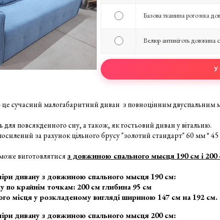
Базова тканина рогожка до
Велюр антикіготь довжина с
- це сучасний малогабаритний диван з повноцінним двуспальним мі
 для повсякденного сну, а також, як гостьовий диван у вітальню.
посилений за рахунок цільного брусу "золотий стандарт" 60 мм * 4
може виготовлятися
з довжиною спального мысця 190 см і 200 
міри дивану з довжиною спального мысця 190 см:
 по крайнім точкам: 200 см глибина 95 см
ого місця у розкладеному вигляді шириною 147 см на 192 см.
міри дивану з довжиною спального мысця 200 см: