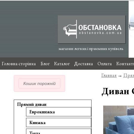
магазин легких і приємних купівель
Головна сторінка
Блог
Каталог
Доставка
Оплата
Контакт
Главная
→
Прям
Кошик порожній
Диван 
Прямий диван
Еврокнижка
Книжка
Тахта