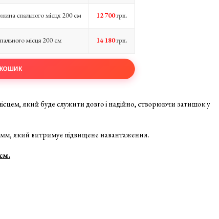
вжина спального місця 200 см
12 700
грн.
пального місця 200 см
14 180
грн.
сцем, який буде служити довго і надійно, створюючи затишок у
5 мм, який витримує підвищене навантаження.
см.