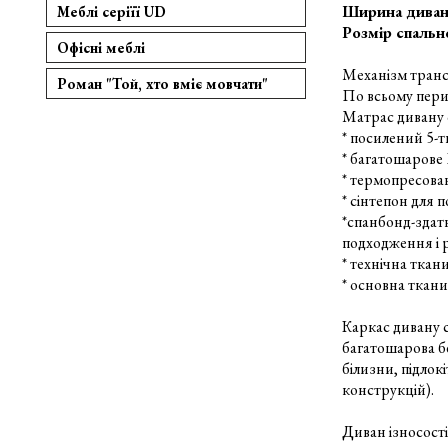
Ширина дивану
Меблі серіїї UD
Розмір спальн
Офісні меблі
Механізм транс
Роман "Той, хто вміє мовчати"
По всьому пери
Матрас дивану 
* посилений 5-т
* багатошарове 
* термопресован
* сінтепон для
*спанбонд-здатн
подходження і 
* технічна ткан
* основна ткан
Каркас дивану с
багатошарова б
білизни, підлок
конструкцій).
Диван ізносості