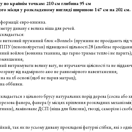
 по крайнім точкам: 210 см глибина 95 см
ого місця у розкладеному вигляді шириною 147 см на 202 см.
формації: евро-книжка.
метру дивану є велика ніша для речей.
складається:
и витковий пружиний блок «Bonnel» (пружини не просідають під ча
ППУ (пенополіуретан) підвищеної щільності 28 (апобігає просідан
ний войлок (вовняна тканина, що гарно тримає тепло і не парить)
 помякшення;
ий витримувати велику вагу, не втрачаючи цілісності та не підда
розриву від надмірного аюо не равномірного навентаження;
ина на хб основі (щоб не парив матрац);
ина оббивки.
кладається з цільного брусу натуральних порід дерева (сосна або х
ерезова фанера, фанера (у місцях кріплення розкладних механізм
ітники), ламіноване ДСП (ніша для білизни), гвозді, саморізи і ско
йкий, так як по усьому дивану прокладені фатурні стібки, які з одніє