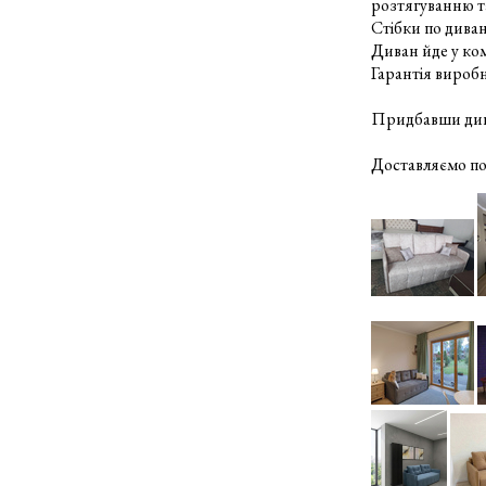
розтягуванню т
Стібки по диван
Диван йде у ко
Гарантія виробн
Придбавши диван
Доставляємо по К