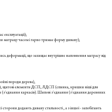
с експлуатації);
ню матрацу часом і гарно тримає форму дивану);
;
ючись деформації, що захищає внутрішнє наповнення матрасу від
войні породи дерева),
ів), щитові елементи ДСП, ЛДСП (спинка, кришки ніші для
би (з'єднання каркасів). Шипові з'єднання (з'єднання деревяних
ї сторони додають дивану стильності , а з іншої - запобігають