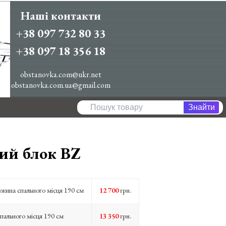
Наші контакти
+38 097 732 80 33
+38 097 18 356 18
obstanovka.com@ukr.net
obstanovka.com.ua@gmail.com
ий блок BZ
вжина спального місця 190 см
12 700
грн.
пального місця 190 см
13 350
грн.