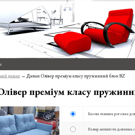
и
ий диван
→ Диван Олівер преміум класу пружинний блок BZ
Олівер преміум класу пружинн
Базова тканина рогожка до
Велюр антикіготь довжина с