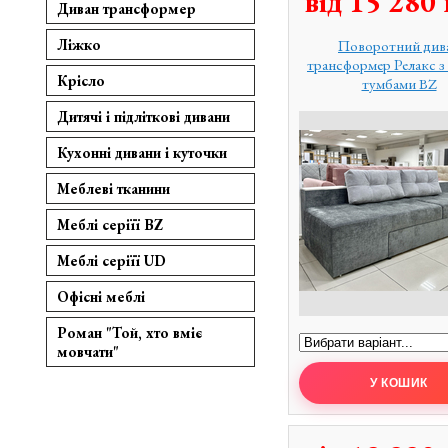
від
15 280
Диван трансформер
Ліжко
Поворотний див
трансформер Релакс з
Крісло
тумбами BZ
Дитячі і підліткові дивани
Кухонні дивани і куточки
Меблеві тканини
Меблі серіїї BZ
Меблі серіїї UD
Офісні меблі
Роман "Той, хто вміє
мовчати"