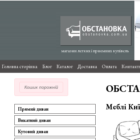
магазин легких і приємних купівель
Головна сторінка
Блог
Каталог
Доставка
Оплата
Контакт
ОБСТ
Кошик порожній
Меблі Киї
Прямий диван
Викатний диван
Кутовий диван