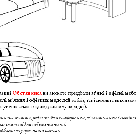
азині
Обстановка
ви можете придбати
м'які і офісні меб
елі м'яких і офісних моделей
меблів, так і можливе виконанн
 уточнюється в індивідуальному порядку).
ть наше життя, роблять його комфортним, облаштованим і спокійн
алежить від нашої впевненності.
айбутньому промчати повз вас.