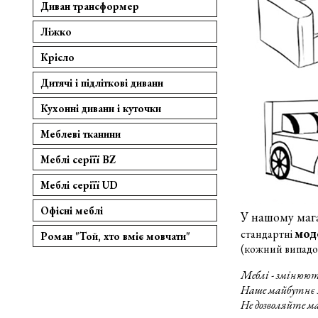
Диван трансформер
Ліжко
Крісло
Дитячі і підліткові дивани
Кухонні дивани і куточки
Меблеві тканини
Меблі серіїї BZ
Меблі серіїї UD
Офісні меблі
У нашому маг
мод
стандартні
Роман "Той, хто вміє мовчати"
(кожний випадок
Меблі - змінюю
Наше майбутнє з
Не дозволяйте м