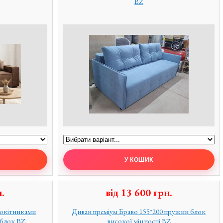
BZ
.
від
13 600
грн.
локітниками
Диван преміум Браво 155*200 пружин блок
 блок BZ
високої міцності BZ