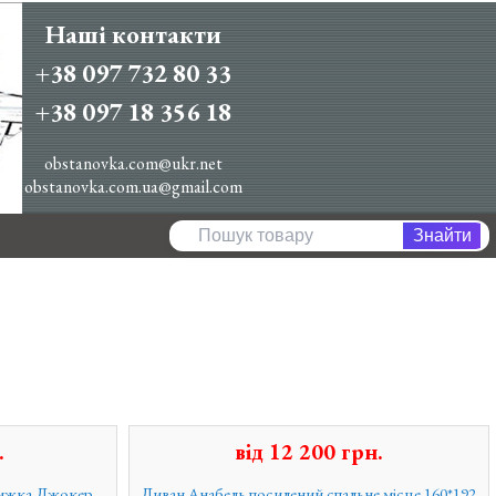
Наші контакти
+38 097 732 80 33
+38 097 18 356 18
obstanovka.com@ukr.net
obstanovka.com.ua@gmail.com
.
від
12 200
грн.
нижка Джокер
Диван Анабель посилений спальне місце 160*192