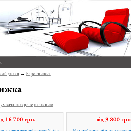
и
ий диван
→
Еврокнижка
нижка
о
умолчанию
цене
названию
ід
16 700
грн.
від
9 800
грн
ема диван прямий кутовий Тріо
Малогабаритний диван еврок