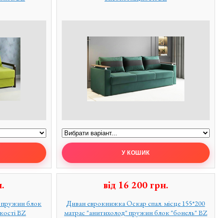
.
від
16 200
грн.
0 пружин блок
Диван еврокнижка Оскар спал. місце 155*200
якості BZ
матрас "анитихолод" пружин блок "бонель" BZ