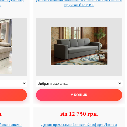
Z
пружин блок BZ
.
від
12 750
грн.
-боковинами
Диван преміальної якості Комфорт Люкс з