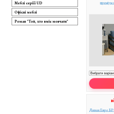
преміум
Меблі серіїї UD
Офісні меблі
Роман "Той, хто вміє мовчати"
в
Диван Евро БР-1