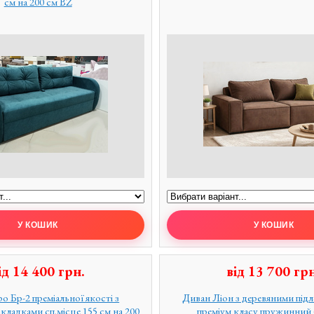
см на 200 см BZ
ід
14 400
грн.
від
13 700
грн
о Бр-2 преміальної якості з
Диван Ліон з деревяними під
кладками сп.місце 155 см на 200
преміум класу пружинний