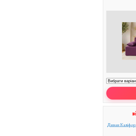
в
Диван Каліфорн