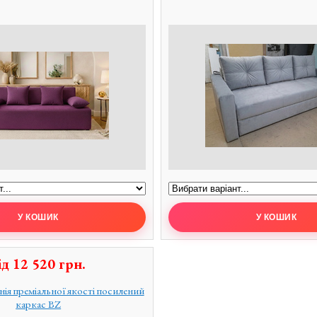
ід
12 520
грн.
ія преміальної якості посилений
каркас BZ