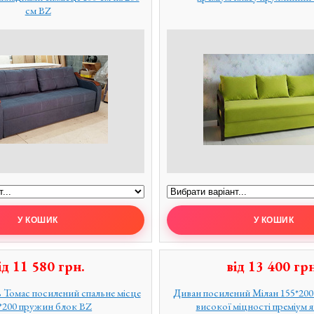
см BZ
ід
11 580
грн.
від
13 400
грн
 Томас посилений спальне місце
Диван посилений Мілан 155*20
*200 пружин блок BZ
високої міцності преміум 