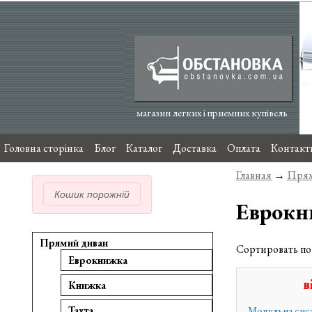
магазин легких і приємних купівель
Головна сторінка
Блог
Каталог
Доставка
Оплата
Контакт
Главная
→
Прям
Кошик порожній
Еврок
Прямий диван
Сортировать п
Еврокнижка
в
Книжка
Модульна сист
Тахта