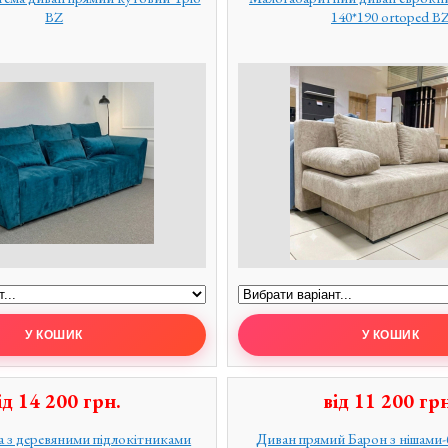
BZ
140*190 ortoped B
ід
14 200
грн.
від
11 200
грн
 з деревяними підлокітниками
Диван прямий Барон з нішами