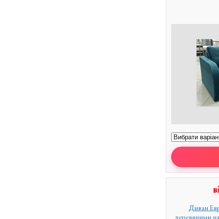
в
Диван Евр
деревяними на