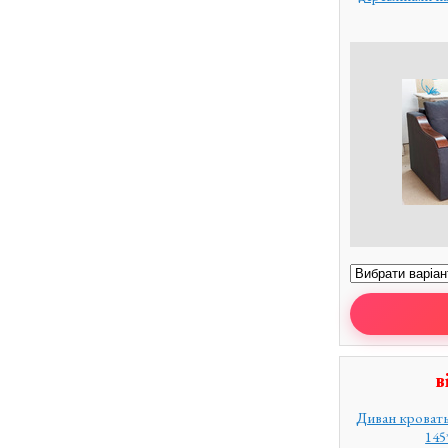
в
Диван кровать
145