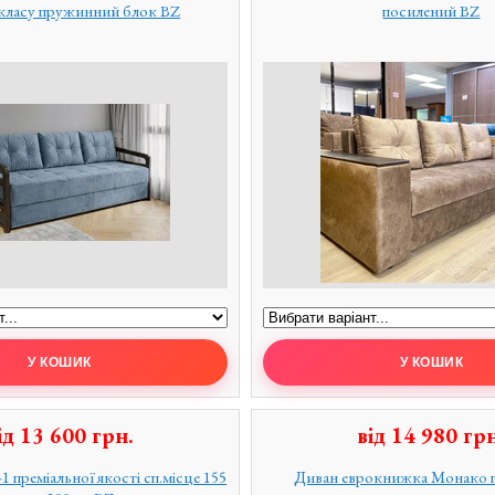
 класу пружинний блок BZ
посилений BZ
ід
13 600
грн.
від
14 980
грн
 преміальної якості сп.місце 155
Диван еврокнижка Монако 