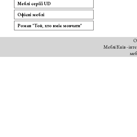
Меблі серіїї UD
Офісні меблі
Роман "Той, хто вміє мовчати"
О
Меблі Київ - інт
меб