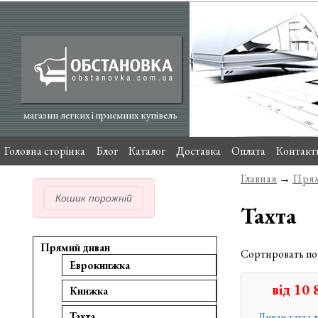
магазин легких і приємних купівель
Головна сторінка
Блог
Каталог
Доставка
Оплата
Контакт
Главная
→
Прям
Кошик порожній
Тахта
Прямий диван
Сортировать п
Еврокнижка
від
10 
Книжка
Диван тахта 
Тахта