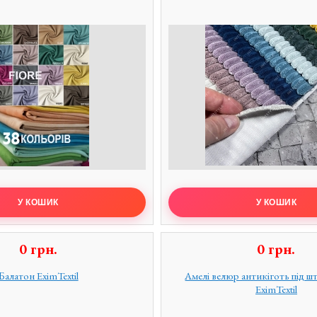
0
грн.
0
грн.
Балатон EximTextil
Амелі велюр антикіготь під ш
EximTextil