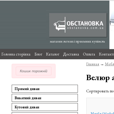
магазин легких і приємних купівель
Головна сторінка
Блог
Каталог
Доставка
Оплата
Контакт
Главная
→
Мебл
Кошик порожній
Велюр 
Прямий диван
Сортировать п
Викатний диван
Кутовий диван
Марбл (Marbel