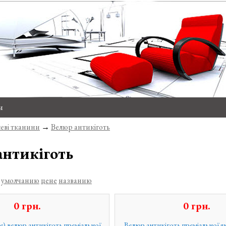
и
еві тканини
→
Велюр антикіготь
антикіготь
о
умолчанию
цене
названию
0
грн.
0
грн.
e) велюр антикіготь преміальної
Велюр антикіготь преміальної я