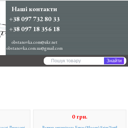
Наші контакти
+38 097 732 80 33
+38 097 18 356 18
obstanovka.com@ukr.net
obstanovka.com.ua@gmail.com
0
грн.
кості Люксорі
Велюр антикіготь Блум (Bloom) EximTextil