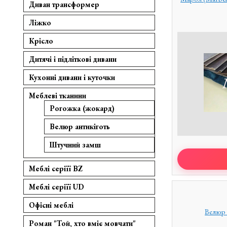
Диван трансформер
Ліжко
Крісло
Дитячі і підліткові дивани
Кухонні дивани і куточки
Меблеві тканини
Рогожка (жокард)
Велюр антикіготь
Штучний замш
Меблі серіїї BZ
Меблі серіїї UD
Офісні меблі
Велюр 
Роман "Той, хто вміє мовчати"