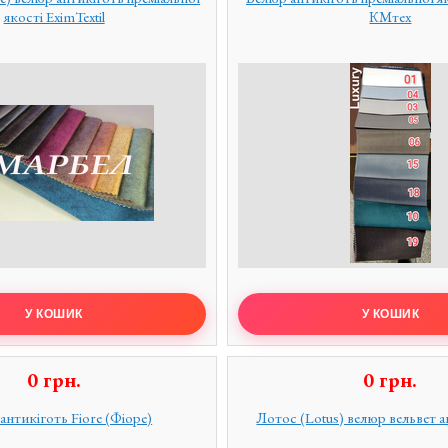
якості EximTextil
КМтех
0
грн.
0
грн.
антикіготь Fiore (Фіоре)
Лотос (Lotus) велюр вельвет а