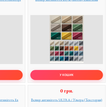
0
грн.
нтикіготь Ex
Велюр антикіготь ULTRA / Ультра (Текстория)